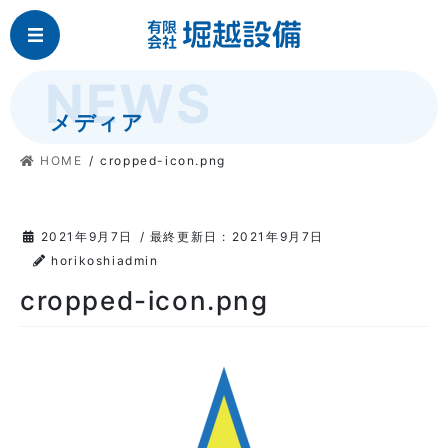
コ
ナ
MENU
ン
ビ
テ
ゲ
ン
ー
ツ
シ
メディア
に
ョ
移
ン
HOME
cropped-icon.png
動
に
移
動
2021年9月7日
/ 最終更新日 :
2021年9月7日
horikoshiadmin
cropped-icon.png