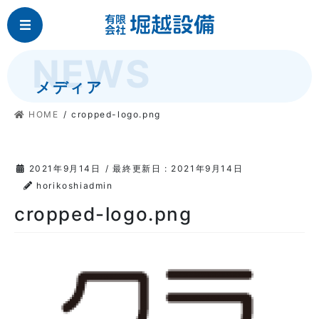
コ
ナ
MENU
ン
ビ
テ
ゲ
ン
ー
ツ
シ
メディア
に
ョ
移
ン
HOME
cropped-logo.png
動
に
移
動
2021年9月14日
/ 最終更新日 :
2021年9月14日
horikoshiadmin
cropped-logo.png