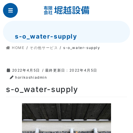
コ
ナ
MENU
ン
ビ
テ
ゲ
ン
ー
ツ
シ
s-o_water-supply
に
ョ
移
ン
HOME
その他サービス
s-o_water-supply
動
に
移
動
2022年4月5日
/ 最終更新日 :
2022年4月5日
horikoshiadmin
s-o_water-supply